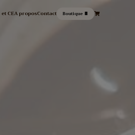
 et CE
A propos
Contact
Boutique 🍫