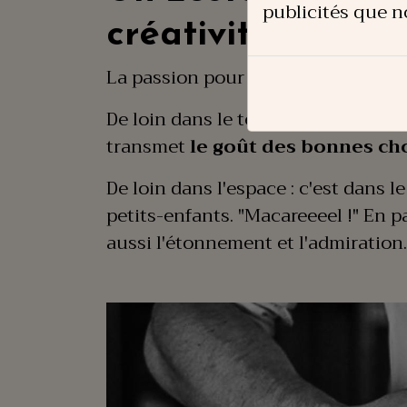
publicités que n
créativité
La passion pour le chocolat et la cu
De loin dans le temps : il faut rem
transmet
le goût des bonnes ch
De loin dans l'espace : c'est dans
petits-enfants. "Macareeeel !" En 
aussi l'étonnement et l'admiration.