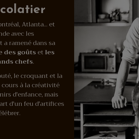
colatier
tréal, Atlanta... et
nde avec les
t a ramené dans sa
re des goûts
et
les
ands chefs
.
outé, le croquant et la
cours à la créativité
enirs d'enfance, mais
rt d'un feu d'artifices
élébrer.