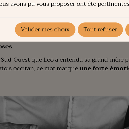
ous avons pu vous proposer ont été pertinentes
isine, elle vient de loin pour Léo Bardy.
Valider mes choix
Tout refuser
onter à son enfance pour voir Léo dans la cuisin
oses
.
 le Sud-Ouest que Léo a entendu sa grand-mère pe
patois occitan, ce mot marque
une forte émot