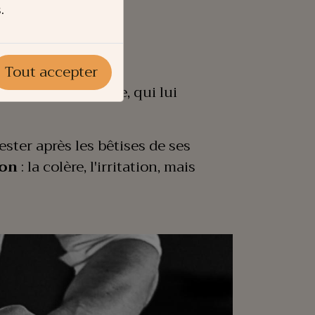
.
Tout accepter
e de son grand-père, qui lui
ster après les bêtises de ses
ion
: la colère, l'irritation, mais