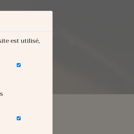
e est utilisé,
us
oudré de